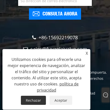
CONSULTA AHORA
+86-15692219078
sales@fuyaolaivalve.com
X
Utilizamos cookies para ofrecerle una
mejor experiencia de navegación, analizar
el tráfico del sitio y personalizar el
Copyright © 2023 Tianjin FYL Technology Co., Ltd. - Compuerta,
contenido. Al utilizar este sitio, acepta
criba de barra mecánica, grúa pórtico - Todos los derechos
nuestro uso de cookies.
política de
reservados
privacidad
Links
Sitemap
RSS
XML
política de privacidad
Rechazar
Aceptar