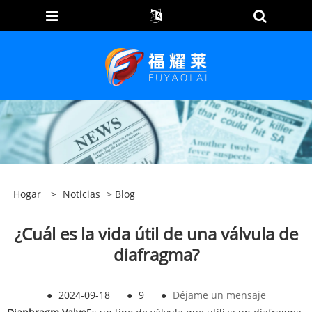
Hogar
>
Noticias
>
Blog
¿Cuál es la vida útil de una válvula de
diafragma?
●
2024-09-18
●
9
●
Déjame un mensaje